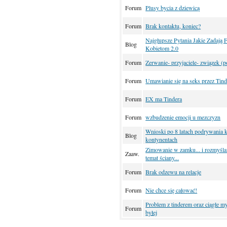
Forum
Plusy bycia z dziewicą
Forum
Brak kontaktu, koniec?
Najgłupsze Pytania Jakie Zadają F
Blog
Kobietom 2.0
Forum
Zerwanie- przyjaciele- związek (p
Forum
Umawianie się na seks przez Tind
Forum
EX ma Tindera
Forum
wzbudzenie emocji u mezczyzn
Wnioski po 8 latach podrywania k
Blog
kontynentach
Zimowanie w zamku... i rozmyśla
Zaaw.
temat ściany...
Forum
Brak odzewu na relacje
Forum
Nie chce się całować!
Problem z tinderem oraz ciągłe my
Forum
byłej