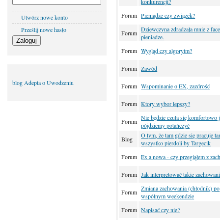
konkurencji?
Forum
Pieniądze czy związek?
Utwórz nowe konto
Dziewczyna zdradzała mnie z face
Prześlij nowe hasło
Forum
pieniadze.
Forum
Wygląd czy algorytm?
Forum
Zawód
blog Adepta o Uwodzeniu
Forum
Wspominanie o EX, zazdrość
Forum
Ktory wybor lepszy?
Nie będzie czuła się komfortowo j
Forum
pójdziemy potańczyć
O tym, że tam gdzie się pracuje tam
Blog
wszystko pierdoli by Targecik
Forum
Ex a nowa - czy przegiąłem z za
Forum
Jak interpretować takie zachowan
Zmiana zachowania (chłodnik) po
Forum
wspólnym weekendzie
Forum
Napisać czy nie?