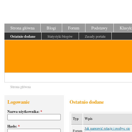
Strona główna
Blogi
Forum
Podstawy
Klasyk
Ostatnio dodane
Statystyki blogów
Zasady portalu
Strona główna
Logowanie
Ostatnio dodane
Nazwa użytkownika:
*
Typ
Wpis
Hasło:
*
Jak naprawić relacje i pozbyc sie
Forum