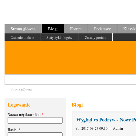
Strona główna
Blogi
Forum
Podstawy
Klasyk
Ostatnio dodane
Statystyki blogów
Zasady portalu
Strona główna
Logowanie
Blogi
Nazwa użytkownika:
*
Wygląd vs Podryw - Nowe P
śr., 2017-09-27 09:10 — Admin
Hasło:
*