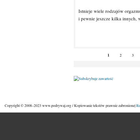
Istnieje wiele rodzajów orgaz
i pewnie jeszcze kilka innych,
1
2
3
Copyright © 2008–2023 www.podrywaj.org / Kopiowanie tekstów prawnie zabronione|
Re