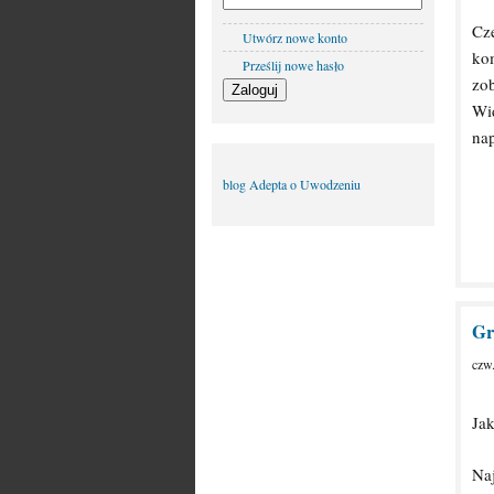
Cz
Utwórz nowe konto
ko
Prześlij nowe hasło
zo
Wi
nap
blog Adepta o Uwodzeniu
Gr
czw
Ja
Naj