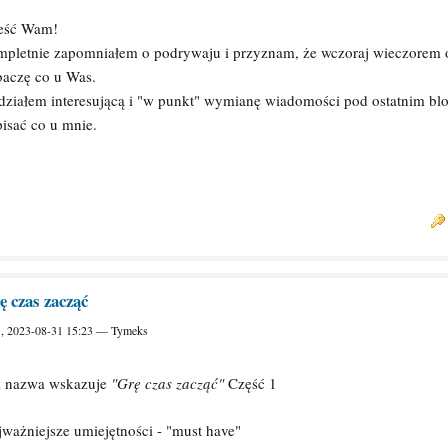
eść Wam!
mpletnie zapomniałem o podrywaju i przyznam, że wczoraj wieczorem ob
baczę co u Was.
działem interesującą i "w punkt" wymianę wiadomości pod ostatnim blo
isać co u mnie.
ę czas zacząć
., 2023-08-31 15:23 — Tymeks
k nazwa wskazuje
"Grę czas zacząć"
Część 1
ważniejsze umiejętności - "must have"