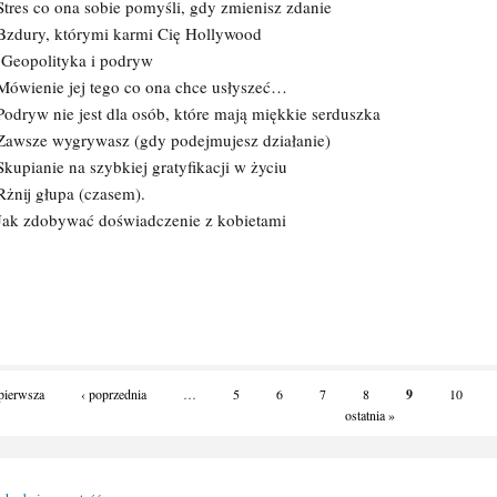
Stres co ona sobie pomyśli, gdy zmienisz zdanie
 Bzdury, którymi karmi Cię Hollywood
 Geopolityka i podryw
 Mówienie jej tego co ona chce usłyszeć…
Podryw nie jest dla osób, które mają miękkie serduszka
 Zawsze wygrywasz (gdy podejmujesz działanie)
Skupianie na szybkiej gratyfikacji w życiu
Rżnij głupa (czasem).
 Jak zdobywać doświadczenie z kobietami
pierwsza
‹ poprzednia
…
5
6
7
8
9
10
ostatnia »