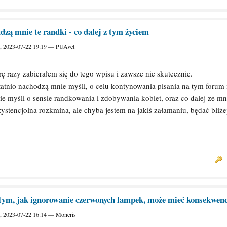
dzą mnie te randki - co dalej z tym życiem
., 2023-07-22 19:19 — PUAvet
ę razy zabierałem się do tego wpisu i zawsze nie skutecznie.
tatnio nachodzą mnie myśli, o celu kontynowania pisania na tym forum
e myśli o sensie randkowania i zdobywania kobiet, oraz co dalej ze mn
ystencjolna rozkmina, ale chyba jestem na jakiś załamaniu, będać bliżej
tym, jak ignorowanie czerwonych lampek, może mieć konsekwenc
., 2023-07-22 16:14 — Moneris