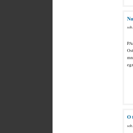
Nu
sob
PAr
Os
mni
egz
O 
sob