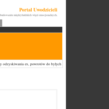
Portal Uwodzicieli
budowaniu międzyludzkich więzi emocjonalnych.
yskiwania ex, powrotów do byłych kobiet - są tu zabronione i będą U