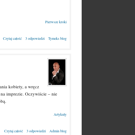
Pierwsze kroki
Czytaj całość
3 odpowiedzi
Tymeks blog
ania kobiety, a wręcz
 na imprezie. Oczywiście – nie
obą.
Artykuły
Czytaj całość
3 odpowiedzi
Admin blog