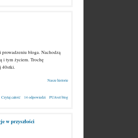
 i prowadzeniu bloga. Nachodzą
ą i tym życiem. Trochę
 40stki.
Nasze historie
Czytaj całość
14 odpowiedzi
PUAvet blog
je w przyszłości