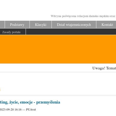
Witryna poświęcona relacjom damsko męskim oraz 
Podstawy
Klasyki
Dział wtajemniczonych
Kontakt
Zasady portalu
Uwaga! Tematy odz
i
ting, życie, emocje - przemyślenia
, 2023-09-20 16:16 — PUAvet