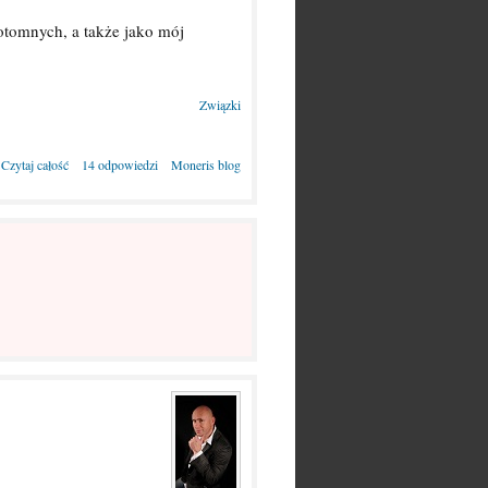
otomnych, a także jako mój
Związki
Czytaj całość
14 odpowiedzi
Moneris blog