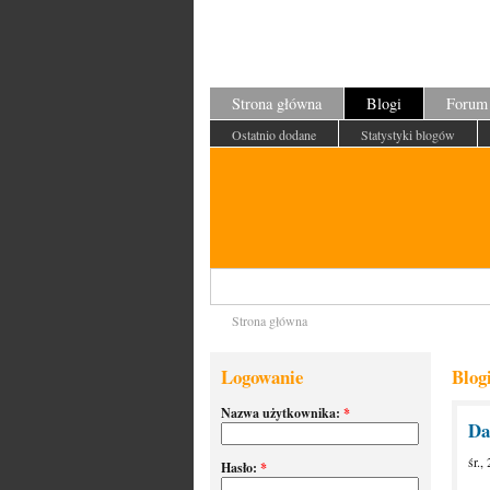
Strona główna
Blogi
Forum
Ostatnio dodane
Statystyki blogów
Strona główna
Logowanie
Blog
Nazwa użytkownika:
*
Da
śr.
Hasło:
*