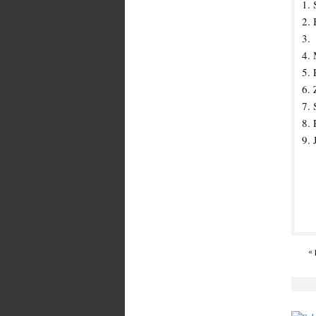
1. 
2.
3.
4.
5. 
6.
7. 
8. 
9.
« 