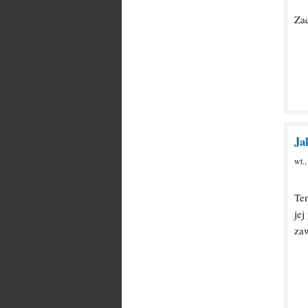
Za
Ja
wt.
Ten
jej
zaw