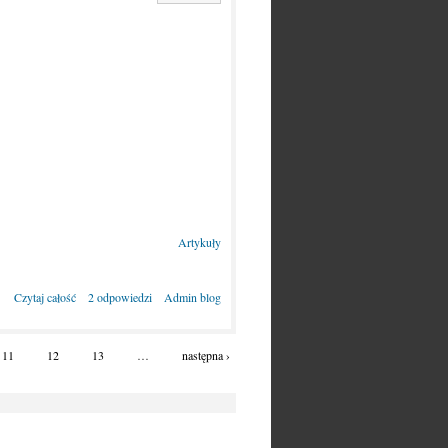
Artykuły
Czytaj całość
2 odpowiedzi
Admin blog
11
12
13
…
następna ›