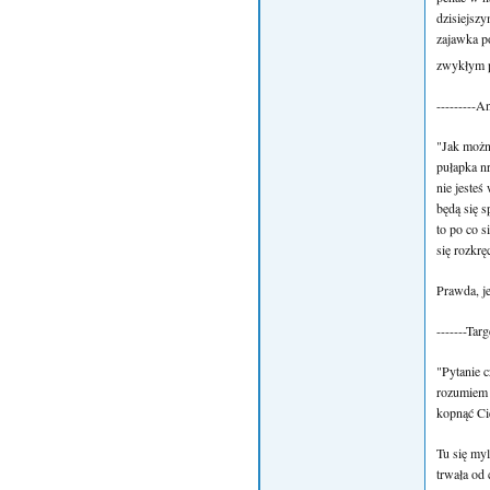
dzisiejszy
zajawka po
zwykłym p
---------A
"Jak można
pułapka n
nie jesteś
będą się s
to po co s
się rozkręc
Prawda, j
-------Tar
"Pytanie c
rozumiem o
kopnąć Ci
Tu się myl
trwała od 