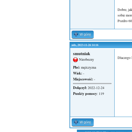
Dobre, ja
sobie mor
Pozdro 6
W górę
ndz., 2023-11-26 14:16
smutniak
Dlaczego 
Nieobecny
Płeć:
mężczyzna
Wiek:
-
Miejscowość:
-
Dołączył:
2022-12-24
Punkty pomocy
: 119
W górę