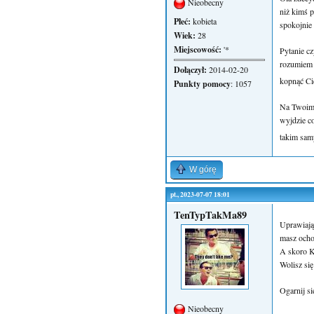
Nieobecny
niż kimś 
Płeć:
kobieta
spokojnie 
Wiek:
28
Miejscowość:
'*
Pytanie cz
rozumiem o
Dołączył:
2014-02-20
kopnąć Ci
Punkty pomocy
: 1057
Na Twoim m
wyjdzie co
takim sam
W górę
pt., 2023-07-07 18:01
TenTypTakMa89
Uprawiając
masz ochot
A skoro Ka
Wolisz się
Ogarnij s
Nieobecny