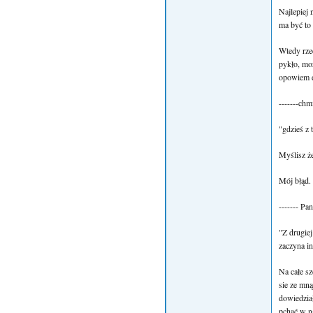
Najlepiej 
ma być to 
Wtedy rzec
pykło, mo
opowiem d
-------chm
"gdzieś z
Myślisz że
Mój błąd. 
------- 
"Z drugiej
zaczyna i
Na całe s
sie ze mną
dowiedział
pchać w na