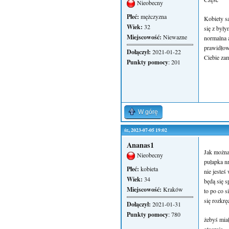
Nieobecny
Płeć:
mężczyzna
Kobiety s
Wiek:
32
się z były
Miejscowość:
Niewazne
normalna a
prawidłow
Dołączył:
2021-01-22
Ciebie za
Punkty pomocy
: 201
W górę
śr., 2023-07-05 19:02
Ananas1
Jak można 
Nieobecny
pułapka n
Płeć:
kobieta
nie jesteś
Wiek:
34
będą się s
Miejscowość:
Kraków
to po co s
się rozkręc
Dołączył:
2021-01-31
Punkty pomocy
: 780
żebyś miał