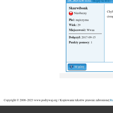
czw., 2023-12-07 11:52
(Reply to #11)
Skurwibonk
Chyb
Nieobecny
cisn
Płeć:
mężczyzna
Wiek:
29
Miejscowość:
Wwaa
Dołączył:
2017-09-15
Punkty pomocy
: 1
W górę
Copyright © 2008–2023 www.podrywaj.org / Kopiowanie tekstów prawnie zabronione|
Re