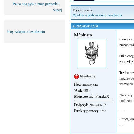
Po co ona pyta o moje partnerki?
więcej
Etykietowanie:
Ogólnie o podrywaniu, uwodzeniu
śr., 2023-07-05 12:00
blog Adepta o Uwodzeniu
M3phisto
Skurwibon
niezobowią
Oli niczeg
zobowiąza
Trzeba pr
Nieobecny
mocnej gł
wszystko s
Płeć:
mężczyzna
Wiek:
30+
Najlepiej 
Miejscowość:
Planeta X
ma być to 
Dołączył:
2022-11-17
Punkty pomocy
: 199
------
Chcesz mi
------