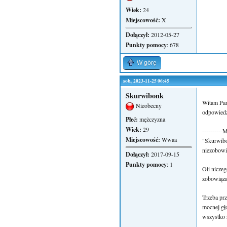
Wiek:
24
Miejscowość:
X
Dołączył:
2012-05-27
Punkty pomocy
: 678
W górę
sob., 2023-11-25 06:45
Skurwibonk
Witam Panó
Nieobecny
odpowiedz
Płeć:
mężczyzna
Wiek:
29
----------
Miejscowość:
Wwaa
"Skurwibo
niezobowią
Dołączył:
2017-09-15
Punkty pomocy
: 1
Oli niczeg
zobowiąza
Trzeba pr
mocnej gł
wszystko s