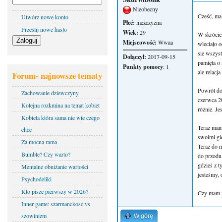
Nieobecny
Cześć, ma
Utwórz nowe konto
Płeć:
mężczyzna
Prześlij nowe hasło
Wiek:
29
W skrócie,
Miejscowość:
Wwaa
wleciało o
sie wszyst
Dołączył:
2017-09-15
pamięta o 
Punkty pomocy
: 1
ale relacj
Forum- najnowsze tematy
Powrót do 
Zachowanie dziewczyny
czerwca 20
Kolejna rozkmina na temat kobiet
różnie. Je
Kobieta która sama nie wie czego
Teraz mam 
chce
swoimi gi
Za mocna rama
Teraz do m
Bumble? Czy warto?
do przodu 
gdzieś z 
Mentalne obniżanie wartości
jesteśmy, 
Psychodeliki
Kto pisze pierwszy w 2026?
Czy mam m
Inner game: szarmanckosc vs
szowinizm
W górę