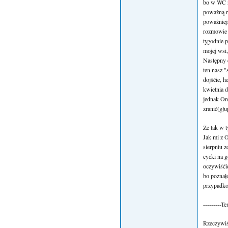
bo w WC n
poważną r
poważniej
rozmowie O
tygodnie p
mojej wsi,
Następny 
ten nasz "
dojśćie, h
kwietnia d
jednak Ona
zranić(głu
Że tak w 
Jak mi z O
sierpniu z
cycki na g
oczywiśćie
bo poznałe
przypadko
---------
Rzeczywiść