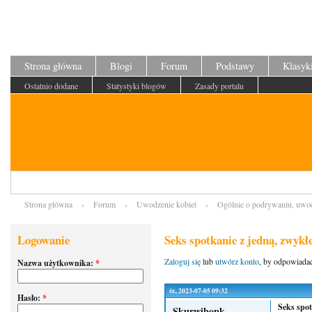
Strona główna
Blogi
Forum
Podstawy
Klasyk
Ostatnio dodane
Statystyki blogów
Zasady portalu
Strona główna
›
Forum
›
Uwodzenie kobiet
›
Ogólnie o podrywaniu, uwo
Logowanie
Seks spotkanie z jedną, zwykł
Zaloguj się
lub
utwórz konto
, by odpowiada
Nazwa użytkownika:
*
śr., 2023-07-05 09:32
Hasło:
*
Seks spot
Skurwibonk