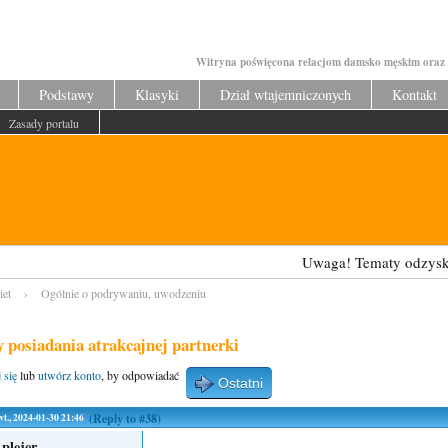
Witryna poświęcona relacjom damsko męskim oraz 
Podstawy
Klasyki
Dział wtajemniczonych
Kontakt
Zasady portalu
Uwaga! Tematy odzyskiwania e
iet
›
Ogólnie o podrywaniu, uwodzeniu
y posiadania atrakcajnej partnerki
 się
lub
utwórz konto
, by odpowiadać
Ostatni
wt., 2024-01-30 21:46
(Reply to #38)
plejer