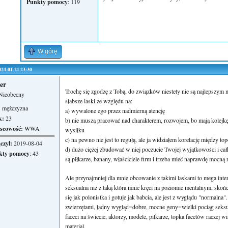
Punkty pomocy
: 119
W górę
2024-01-21 23:30
jer
Trochę się zgodzę z Tobą, do związków niestety nie są najlepszym 
Nieobecny
słabsze laski ze względu na:
:
mężczyzna
a) wywalone ego przez nadmierną atencję
k:
23
b) nie muszą pracować nad charakterem, rozwojem, bo mają kolejk
scowość:
WWA
wysiłku
c) na pewno nie jest to regułą, ale ja widziałem korelację między 
czył:
2019-08-04
d) dużo ciężej zbudować w niej poczucie Twojej wyjątkowości i cał
kty pomocy
: 43
są piłkarze, banany, właściciele firm i trzeba mieć naprawdę mocną
Ale przynajmniej dla mnie obcowanie z takimi laskami to mega int
seksualna niż z taką która mnie kręci na poziomie mentalnym, skoń
się jak polonistka i gotuje jak babcia, ale jest z wyglądu "norma
zwierzętami, ładny wygląd=dobre, mocne geny=wielki pociąg seksua
faceci na świecie, aktorzy, modele, piłkarze, topka facetów raczej w
material.