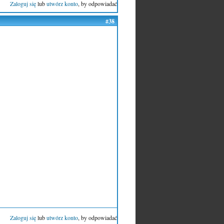
Zaloguj się
lub
utwórz konto
, by odpowiadać
#38
Zaloguj się
lub
utwórz konto
, by odpowiadać