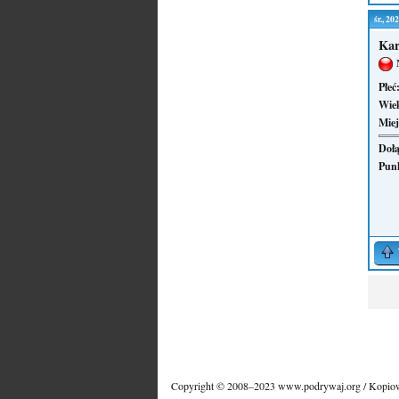
śr., 2
Kar
Płeć
Wie
Miej
Dołą
Pun
Copyright © 2008–2023 www.podrywaj.org / Kopiowa