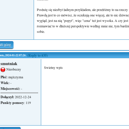
Posłużę się niezbyt ładnym przykładem, ale przełóżmy to na rzeczy 
Prawdą jest to co mówisz, że oczekują one więcej, ale to nic dziwne
wygląd, jest na nią "popyt", więc "cena" też jest wysoka. A czy jest
rozmawiać to w dłuższej perspektywie według mnie nie, tym bardzie
sobie.
W górę
pon., 2024-01-22 07:26
(Reply to #35)
smutniak
Swietny wpis
Nieobecny
Płeć:
mężczyzna
Wiek:
-
Miejscowość:
-
Dołączył:
2022-12-24
Punkty pomocy
: 119