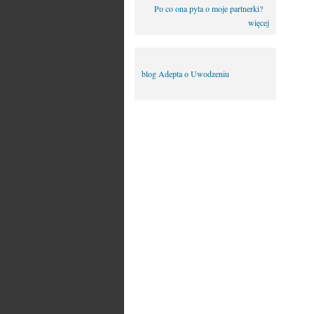
Po co ona pyta o moje partnerki?
więcej
blog Adepta o Uwodzeniu