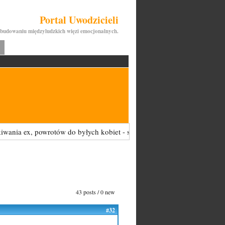
Portal Uwodzicieli
budowaniu międzyludzkich więzi emocjonalnych.
x, powrotów do byłych kobiet - są tu zabronione i będą USUWANE. Jeś
43 posts / 0 new
#32