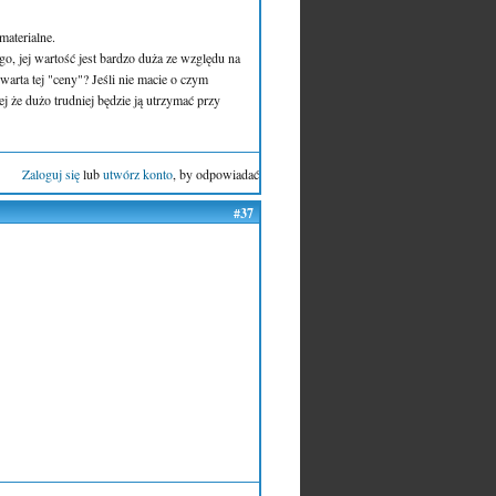
materialne.
go, jej wartość jest bardzo duża ze względu na
 warta tej "ceny"? Jeśli nie macie o czym
j że dużo trudniej będzie ją utrzymać przy
Zaloguj się
lub
utwórz konto
, by odpowiadać
#37