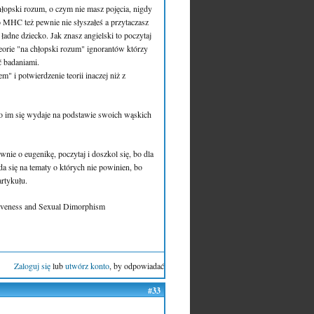
chłopski rozum, o czym nie masz pojęcia, nigdy
 o MHC też pewnie nie słyszałeś a przytaczasz
dne dziecko. Jak znasz angielski to poczytaj
 teorie "na chłopski rozum" ignorantów którzy
ć badaniami.
m" i potwierdzenie teorii inaczej niż z
co im się wydaje na podstawie swoich wąskich
wnie o eugenikę, poczytaj i doszkol się, bo dla
da się na tematy o których nie powinien, bo
artykułu.
ctiveness and Sexual Dimorphism
Zaloguj się
lub
utwórz konto
, by odpowiadać
#33