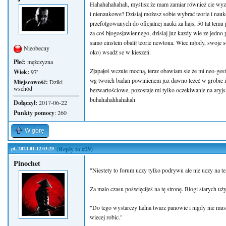
Hahahahahahah, myślisz że mam zamiar również cie wy
i nienaukowe? Dzisiaj możesz sobie wybrać teorie i nau
przefolgowanych do oficjalnej nauki za hajs, 50 lat tem
za coś błogosławiennego, dzisiaj juz kazdy wie ze jedno 
samo einstein obalił teorie newtona. Wiec młody, swoje 
Nieobecny
oko) wsadź se w kieszeń.
Płeć:
mężczyzna
Złapałeś wczute mocną, teraz obawiam sie że mi neo-gesta
Wiek:
97'
wg twoich badan powinienem juz dawno leżeć w grobie i 
Miejscowość:
Dziki
wschód
bezwartościowe, pozostaje mi tylko oczekiwanie na aryj
buhahahahhahahah
Dołączył:
2017-06-22
Punkty pomocy
: 260
W górę
pt., 2024-01-12 03:29
(Reply to #29)
Pinochet
"Niestety to forum uczy tylko podrywu ale nie uczy na tem
Za malo czasu poświęciłeś na tę stronę. Blogi starych u
"Do tego wystarczy ladna twarz panowie i nigdy nie musi
wiecej robic."