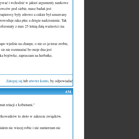
zywać i wchodzić w jakieś argumenty naukowe
kowców pod siebie, mase badań jest
u papierosy były zdrowe a cukier był uznawany
powoduje raka płuc a drugie nadcisnienie. Tak
sofizomaty z max 25 letnią datą ważności (na
po wjedzie na chaupe, o nie co ja teraz zrobie,
sie nie rozmnażać bo moje dna jest
ska bojówke, zapraszam na herbatke,
Zaloguj się
lub
utwórz konto
, by odpowiadać
#34
at relacji z kobietami."
żytkowników to złoto w zakresie związków.
alem nic wiecej robic i nie zamierzam nic