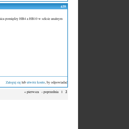
#39
óżnica pomiędzy HB4 a HB10 w seksie analnym
Zaloguj się
lub
utwórz konto
, by odpowiadać
« pierwsza
‹ poprzednia
1
2