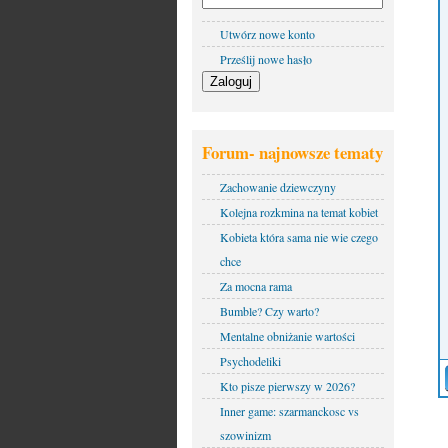
Utwórz nowe konto
Prześlij nowe hasło
Forum- najnowsze tematy
Zachowanie dziewczyny
Kolejna rozkmina na temat kobiet
Kobieta która sama nie wie czego
chce
Za mocna rama
Bumble? Czy warto?
Mentalne obniżanie wartości
Psychodeliki
Kto pisze pierwszy w 2026?
Inner game: szarmanckosc vs
szowinizm