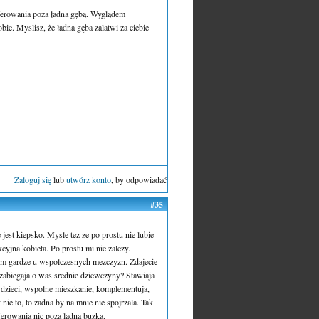
oferowania poza ładna gębą. Wyglądem
obie. Myslisz, że ładna gęba zalatwi za ciebie
Zaloguj się
lub
utwórz konto
, by odpowiadać
#35
 jest kiepsko. Mysle tez ze po prostu nie lubie
cyjna kobieta. Po prostu mi nie zalezy.
czym gardze u wspolczesnych mezczyzn. Zdajecie
o zabiegaja o was srednie dziewczyny? Stawiaja
 dzieci, wspolne mieszkanie, komplementuja,
ie to, to zadna by na mnie nie spojrzala. Tak
ferowania nic poza ladna buzka.