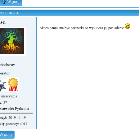
W górę
2024-01-28 17:37
sei
Skoro panna ma być partnerką to wyklucza jej posiadanie
Nieobecny
erator
:
mężczyzna
k:
37
scowość:
Pyrlandia
czył:
2019-11-19
kty pomocy
: 4017
W górę