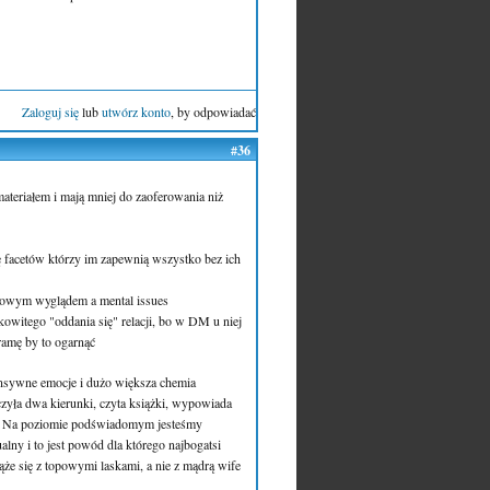
Zaloguj się
lub
utwórz konto
, by odpowiadać
#36
materiałem i mają mniej do zaoferowania niż
ę facetów którzy im zapewnią wszystko bez ich
topowym wyglądem a mental issues
kowitego "oddania się" relacji, bo w DM u niej
 ramę by to ogarnąć
ensywne emocje i dużo większa chemia
czyła dwa kierunki, czyta książki, wypowiada
lna". Na poziomie podświadomym jesteśmy
lny i to jest powód dla którego najbogatsi
iąże się z topowymi laskami, a nie z mądrą wife