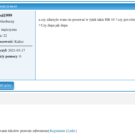
024-02-21 06:43
ol1999
a czy zdarzylo wam sie posuwać w tyłek takie HB 10 ? czy jest r
Nieobecny
? Czy dupa jak dupa
:
mężczyzna
k:
22
scowość:
Kalisz
czył:
2021-03-17
kty pomocy
: 0
W górę
nie tekstów prawnie zabronione|
Regulamin
|
Linki
|