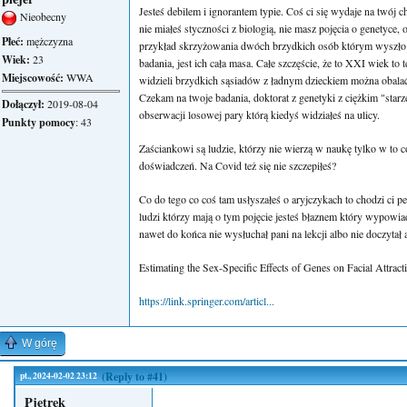
Jesteś debilem i ignorantem typie. Coś ci się wydaje na twój 
Nieobecny
nie miałeś styczności z biologią, nie masz pojęcia o genetyce,
Płeć:
mężczyzna
przykład skrzyżowania dwóch brzydkich osób którym wyszło ła
Wiek:
23
badania, jest ich cała masa. Całe szczęście, że to XXI wiek to
Miejscowość:
WWA
widzieli brzydkich sąsiadów z ładnym dzieckiem można obala
Czekam na twoje badania, doktorat z genetyki z ciężkim "starze
Dołączył:
2019-08-04
obserwacji losowej pary którą kiedyś widziałeś na ulicy.
Punkty pomocy
: 43
Zaściankowi są ludzie, którzy nie wierzą w naukę tylko w to 
doświadczeń. Na Covid też się nie szczepiłeś?
Co do tego co coś tam usłyszałeś o aryjczykach to chodzi ci pe
ludzi którzy mają o tym pojęcie jesteś błaznem który wypowia
nawet do końca nie wysłuchał pani na lekcji albo nie doczytał 
Estimating the Sex-Specific Effects of Genes on Facial Attra
https://link.springer.com/articl...
W górę
pt., 2024-02-02 23:12
(Reply to #41)
Pjetrek