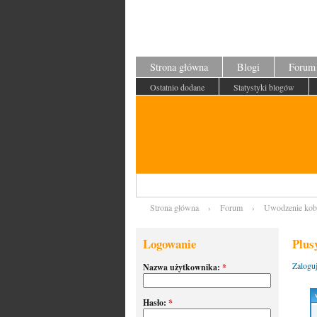
Strona główna
Blogi
Forum
Ostatnio dodane
Statystyki blogów
Strona główna
›
Forum
›
Uwodzenie kob
Logowanie
Plus
Zaloguj
Nazwa użytkownika:
*
Hasło:
*