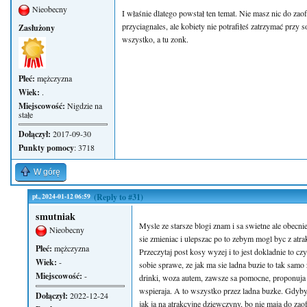
Nieobecny
I właśnie dlatego powstał ten temat. Nie masz nic do za
przyciagnales, ale kobiety nie potrafiłeś zatrzymać przy s
Zasłużony
wszystko, a tu zonk.
Płeć:
mężczyzna
Wiek:
.
Miejscowość:
Nigdzie na
stałe
Dołączył:
2017-09-30
Punkty pomocy
: 3718
W górę
pt., 2024-01-12 06:59
(Reply to #31)
smutniak
Mysle ze starsze blogi znam i sa swietne ale obecnie
Nieobecny
sie zmieniac i ulepszac po to zebym mogl byc z atrak
Płeć:
mężczyzna
Przeczytaj post kosy wyzej i to jest dokladnie to 
Wiek:
-
sobie sprawe, ze jak ma sie ladna buzie to tak sam
Miejscowość:
-
drinki, woza autem, zawsze sa pomocne, proponuja
wspieraja. A to wszystko przez ladna buzke. Gdyby n
Dołączył:
2022-12-24
jak ja na atrakcyjne dziewczyny, bo nie maja do zao