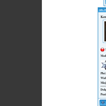
ndz., 
Ken
Mod
Płeć
Wie
Miej
Dołą
Pun