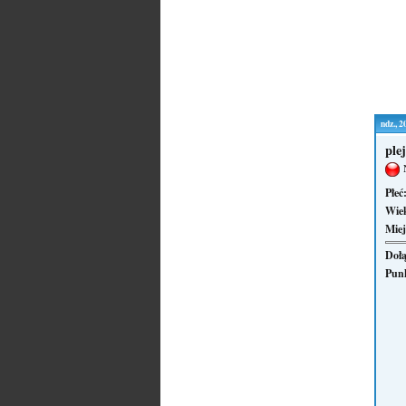
ndz., 
ple
Płeć
Wie
Miej
Dołą
Pun