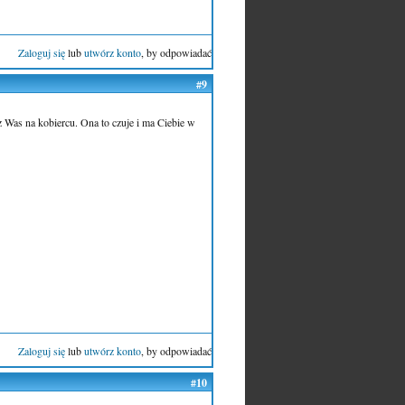
Zaloguj się
lub
utwórz konto
, by odpowiadać
#9
z Was na kobiercu. Ona to czuje i ma Ciebie w
Zaloguj się
lub
utwórz konto
, by odpowiadać
#10