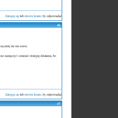
Zaloguj się
lub
utwórz konto
, by odpowiadać
#6
szą metę nie ma sensu.
no namęczyć i zmienić strategię działania, bo
Zaloguj się
lub
utwórz konto
, by odpowiadać
#7