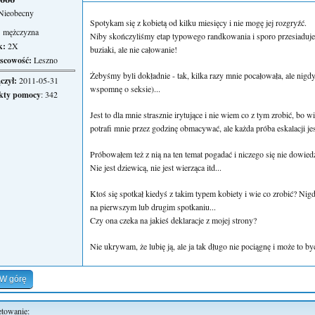
Nieobecny
Spotykam się z kobietą od kilku miesięcy i nie mogę jej rozgryźć.
:
mężczyzna
Niby skończyliśmy etap typowego randkowania i sporo przesiadujem
k:
2X
buziaki, ale nie całowanie!
scowość:
Leszno
Żebyśmy byli dokładnie - tak, kilka razy mnie pocałowała, ale nigd
czył:
2011-05-31
wspomnę o seksie)...
kty pomocy
: 342
Jest to dla mnie strasznie irytujące i nie wiem co z tym zrobić, bo w
potrafi mnie przez godzinę obmacywać, ale każda próba eskalacji jes
Próbowałem też z nią na ten temat pogadać i niczego się nie dowiedz
Nie jest dziewicą, nie jest wierząca itd...
Ktoś się spotkał kiedyś z takim typem kobiety i wie co zrobić? Nig
na pierwszym lub drugim spotkaniu...
Czy ona czeka na jakieś deklaracje z mojej strony?
Nie ukrywam, że lubię ją, ale ja tak długo nie pociągnę i może to 
W górę
etowanie: