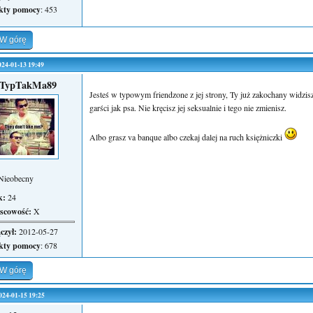
kty pomocy
: 453
W górę
2024-01-13 19:49
nTypTakMa89
Jesteś w typowym friendzone z jej strony, Ty już zakochany widzis
garści jak psa. Nie kręcisz jej seksualnie i tego nie zmienisz.
Albo grasz va banque albo czekaj dalej na ruch księżniczki
Nieobecny
k:
24
scowość:
X
czył:
2012-05-27
kty pomocy
: 678
W górę
2024-01-15 19:25