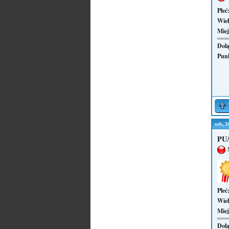
Płeć
Wie
Miej
Dołą
Pun
sob., 
PUA
Płeć
Wie
Miej
Dołą