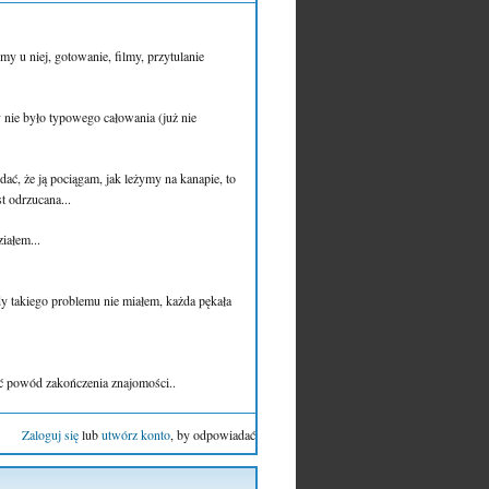
y u niej, gotowanie, filmy, przytulanie
y nie było typowego całowania (już nie
idać, że ją pociągam, jak leżymy na kanapie, to
t odrzucana...
iałem...
dy takiego problemu nie miałem, każda pękała
być powód zakończenia znajomości..
Zaloguj się
lub
utwórz konto
, by odpowiadać