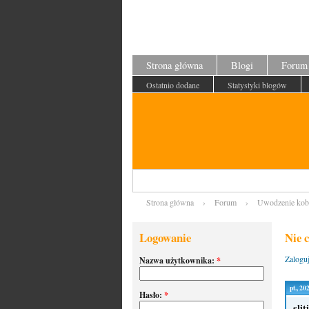
Strona główna
Blogi
Forum
Ostatnio dodane
Statystyki blogów
Strona główna
›
Forum
›
Uwodzenie kob
Logowanie
Nie c
Zaloguj
Nazwa użytkownika:
*
pt., 2
Hasło:
*
slit