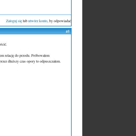
Zaloguj się
lub
utwórz konto
, by odpowiadać
#5
ścić.
łem relację do przodu. Próbowałem
przez dłuższy czas opory to odpuszczałem.