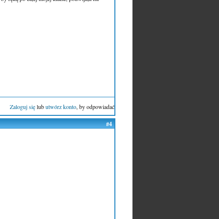
Zaloguj się
lub
utwórz konto
, by odpowiadać
#4