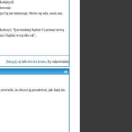
 kolejnych.
teresuje.
a Cię nie interesuje. Może się uda, może nie,
 zakończyć. Tym trudniej będzie Ci poznać nową
hce i będzie wszystko ok".
Zaloguj się
lub
utwórz konto
, by odpowiadać
#8
to powiedz, że chcesz ją pocałować, jak dalej nic