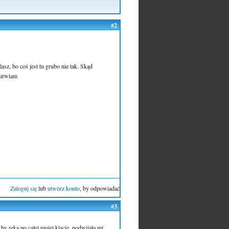
#2
asz, bo coś jest tu grubo nie tak. Skąd
kurwiam
Zaloguj się
lub
utwórz konto
, by odpowiadać
#3
by ręką po całej mojej klacie, podwijała mi