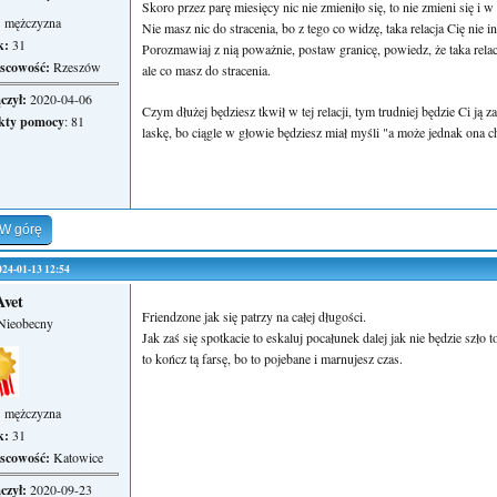
Skoro przez parę miesięcy nic nie zmieniło się, to nie zmieni się i w
:
mężczyzna
Nie masz nic do stracenia, bo z tego co widzę, taka relacja Cię nie in
k:
31
Porozmawiaj z nią poważnie, postaw granicę, powiedz, że taka relacj
scowość:
Rzeszów
ale co masz do stracenia.
czył:
2020-04-06
Czym dłużej będziesz tkwił w tej relacji, tym trudniej będzie Ci ją
kty pomocy
: 81
laskę, bo ciągle w głowie będziesz miał myśli "a może jednak ona c
W górę
2024-01-13 12:54
vet
Friendzone jak się patrzy na całej długości.
Nieobecny
Jak zaś się spotkacie to eskaluj pocałunek dalej jak nie będzie szło 
to kończ tą farsę, bo to pojebane i marnujesz czas.
:
mężczyzna
k:
31
scowość:
Katowice
czył:
2020-09-23