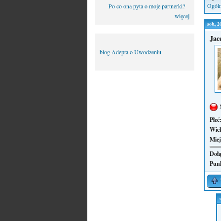
Ogóln
Po co ona pyta o moje partnerki?
więcej
sob., 
Jac
blog Adepta o Uwodzeniu
Płeć
Wie
Miej
Dołą
Pun