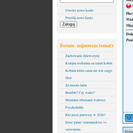
Utwórz nowe konto
Płeć
Prześlij nowe hasło
Wie
Miej
Dołą
Pun
Forum- najnowsze tematy
Zachowanie dziewczyny
Kolejna rozkmina na temat kobiet
Kobieta która sama nie wie czego
chce
Za mocna rama
Bumble? Czy warto?
Mentalne obniżanie wartości
Psychodeliki
Kto pisze pierwszy w 2026?
Inner game: szarmanckosc vs
szowinizm
Etyki