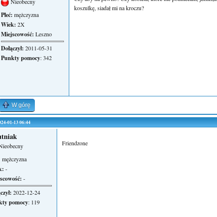
Nieobecny
koszulkę, siadał mi na kroczu?
Płeć:
mężczyzna
Wiek:
2X
Miejscowość:
Leszno
Dołączył:
2011-05-31
Punkty pomocy
: 342
W górę
2024-01-13 06:44
tniak
Friendzone
Nieobecny
:
mężczyzna
k:
-
scowość:
-
czył:
2022-12-24
kty pomocy
: 119