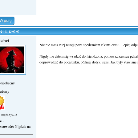
W górę
2024-01-13 07:07
ochet
Nic nie masz z tej relacji poza spedzaniem z kims czasu. Lepiej odpu
Nigdy nie dałem się wsadzić do friendzona, ponieważ zawsze pcha
doprowadzić do pocalunku, później dotyk, seks. Jak były stawiane 
Nieobecny
łużony
:
mężczyzna
k:
.
scowość:
Nigdzie na