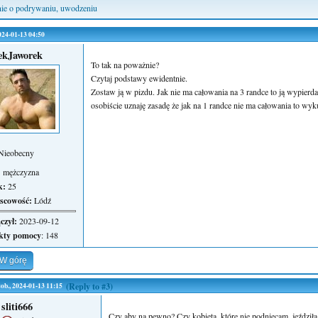
ie o podrywaniu, uwodzeniu
2024-01-13 04:50
ekJaworek
To tak na poważnie?
Czytaj podstawy ewidentnie.
Zostaw ją w pizdu. Jak nie ma całowania na 3 randce to ją wypierdal
osobiście uznaję zasadę że jak na 1 randce nie ma całowania to wy
Nieobecny
:
mężczyzna
k:
25
scowość:
Lódź
czył:
2023-09-12
kty pomocy
: 148
W górę
sob., 2024-01-13 11:15
(Reply to #3)
sliti666
Czy aby na pewno? Czy kobieta, które nie podniecam, jeździła 