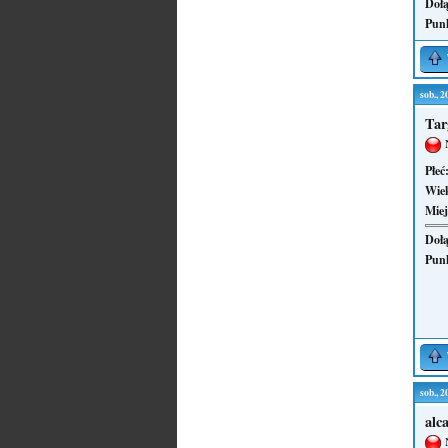
Dołą
Pun
sob., 
Tar
Płeć
Wie
Miej
Dołą
Pun
sob., 
alc