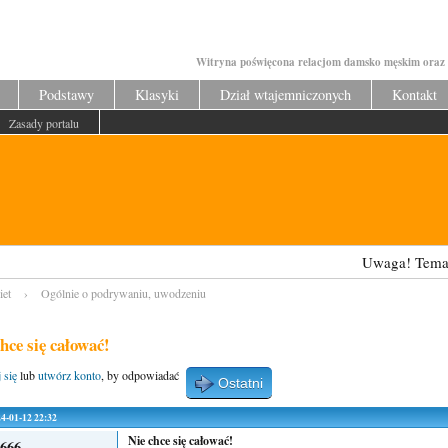
Witryna poświęcona relacjom damsko męskim oraz 
Podstawy
Klasyki
Dział wtajemniczonych
Kontakt
Zasady portalu
Uwaga! Tematy odzysk
iet
›
Ogólnie o podrywaniu, uwodzeniu
hce się całować!
 się
lub
utwórz konto
, by odpowiadać
Ostatni
024-01-12 22:32
Nie chce się całować!
i666