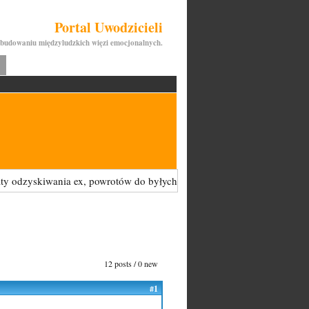
Portal Uwodzicieli
budowaniu międzyludzkich więzi emocjonalnych.
iwania ex, powrotów do byłych kobiet - są tu zabronione i będą USUW
12 posts / 0 new
#1