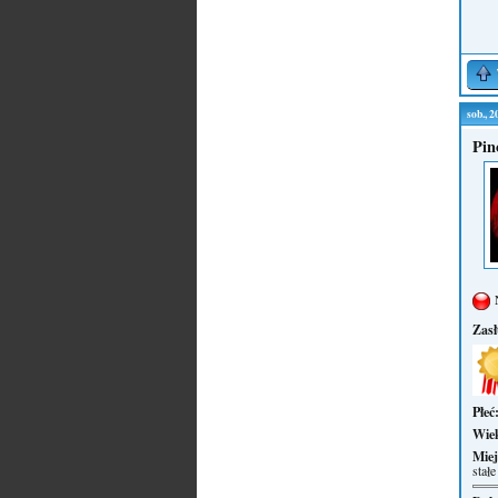
sob., 
Pin
Zas
Płeć
Wie
Miej
stałe