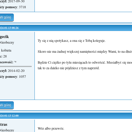
czył:
2017-09-30
kty pomocy
: 3718
W górę
2024-01-13 08:26
gecik
Ty się z nią spotykasz, a ona się z Tobą koleguje.
Nieobecny
:
kobieta
Skoro nie ma żadnej większej namiętności między Wami, to na dłuż
k:
28
scowość:
'*
Będzie Ci ciężko po tylu miesiącach to odwrócić. Musiałbyś się moc
tak to za daleko nie pójdziesz z tym naprzód.
czył:
2014-02-20
kty pomocy
: 1057
W górę
2024-01-13 12:00
atras
Wóz albo przewóz.
Nieobecny