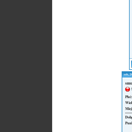
sob., 
smu
Płeć
Wie
Miej
Dołą
Pun