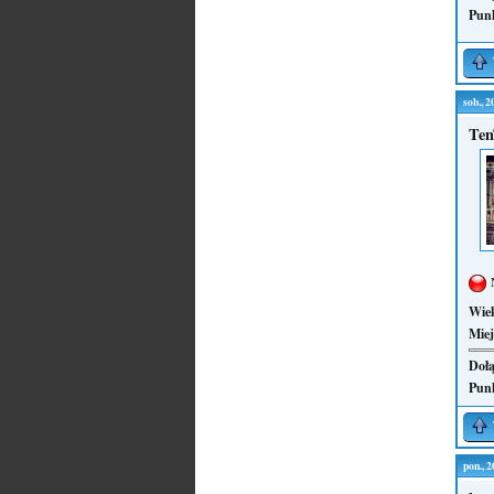
Pun
sob., 
Te
Wie
Miej
Dołą
Pun
pon., 