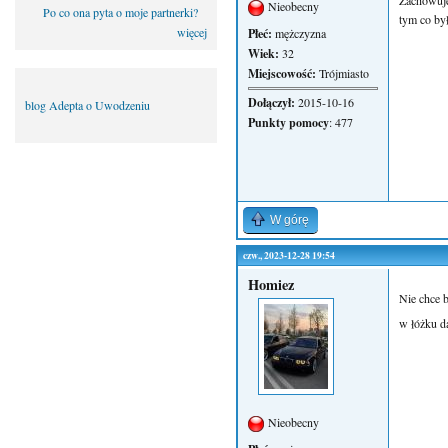
Zachowuje
Nieobecny
Po co ona pyta o moje partnerki?
tym co był
więcej
Płeć:
mężczyzna
Wiek:
32
Miejscowość:
Trójmiasto
Dołączył:
2015-10-16
blog Adepta o Uwodzeniu
Punkty pomocy
: 477
W górę
czw., 2023-12-28 19:54
Homiez
Nie chce b
w łóżku da
Nieobecny