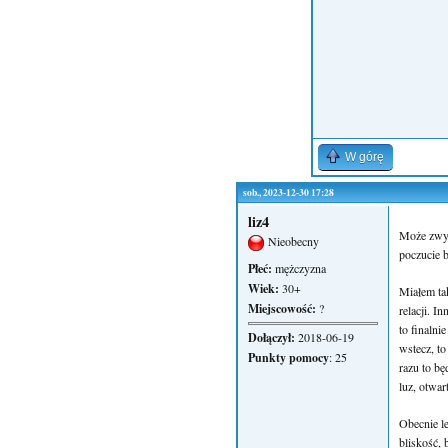
W górę
sob., 2023-12-30 17:28
liz4
Może zwyc
Nieobecny
poczucie 
Płeć:
mężczyzna
Wiek:
30+
Miałem ta
Miejscowość:
?
relacji. I
to finalni
Dołączył:
2018-06-19
wstecz, to
Punkty pomocy
: 25
razu to bę
luz, otwar
Obecnie le
bliskość, 