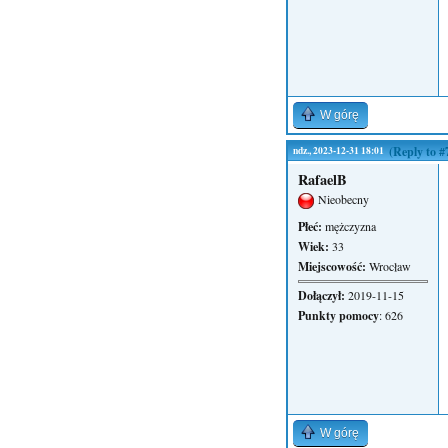
W górę
ndz., 2023-12-31 18:01
(Reply to #
RafaelB
Nieobecny
Płeć:
mężczyzna
Wiek:
33
Miejscowość:
Wrocław
Dołączył:
2019-11-15
Punkty pomocy
: 626
W górę