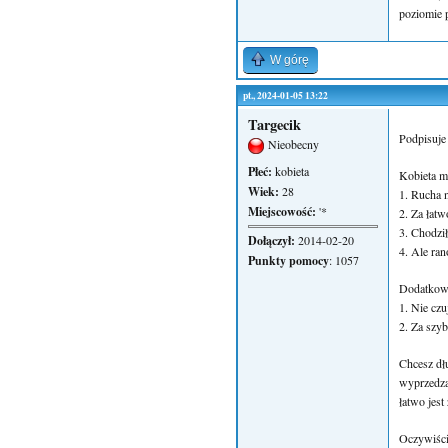
poziomie p
W górę
pt., 2024-01-05 13:22
Targecik
Podpisuje
Nieobecny
Płeć:
kobieta
Kobieta my
Wiek:
28
1. Rucha n
Miejscowość:
'*
2. Za łatw
3. Chodził
Dołączył:
2014-02-20
4. Ale ran
Punkty pomocy
: 1057
Dodatkowo
1. Nie czu
2. Za szyb
Chcesz dłu
wyprzedza
łatwo jest
Oczywiście