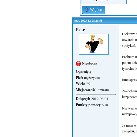
W górę
czw., 2023-12-28 20:55
Pckr
Ciekawy te
otwarcie m
spotykać.
Problem m
potem dzi
Nieobecny
tym chwilę
Ogarnięty
Płeć:
mężczyzna
Inna spraw
Wiek:
'97
Miejscowość:
3miasto
Zakochani
bezpieczeń
Dołączył:
2019-06-01
Punkty pomocy
: 910
Nie wierzę
nietypowy
Ja mam w d
związku, n