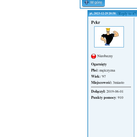
W górę
pt., 2023-12-29 20:58
(Reply to #7
Pckr
Nieobecny
Ogarnięty
Płeć:
mężczyzna
Wiek:
'97
Miejscowość:
3miasto
Dołączył:
2019-06-01
Punkty pomocy
: 910