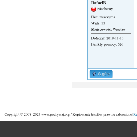
RafaelB
Nieobecny
Płeć:
mężczyzna
Wiek:
33
Miejscowość:
Wrocław
Dołączył:
2019-11-15
Punkty pomocy
: 626
W górę
Copyright © 2008–2023 www.podrywaj.org / Kopiowanie tekstów prawnie zabronione|
Re