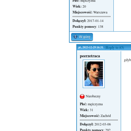
Płeć:
mężczyzna
Wiek:
20
Miejscowość:
Warszawa
Dołączył:
2017-01-14
Punkty pomocy
: 138
W górę
pt., 2023-12-29 16:31
(Reply to #3)
peerzetraca
gdyby
Nieobecny
Płeć:
mężczyzna
Wiek:
31
Miejscowość:
Zachód
Dołączył:
2012-03-06
Punkty pomocy
: 292