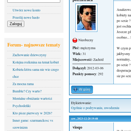
Analizował
Utwórz nowe konto
kobiety n
Prześlij nowe hasło
po sexie ?
jest oschł
Jeszcze gd
osobno..
Nieobecny
Forum- najnowsze tematy
Płeć:
mężczyzna
W czym pr
Wiek:
31
jakbysmy b
Zachowanie dziewczyny
normalny..
Miejscowość:
Zachód
Kolejna rozkmina na temat kobiet
po sexie ?
Dołączył:
2012-03-06
Kobieta która sama nie wie czego
desperacja
Punkty pomocy
: 292
sie po sex
chce
Za mocna rama
W górę
Bumble? Czy warto?
Mentalne obniżanie wartości
Etykietowanie:
Psychodeliki
Ogólnie o podrywaniu, uwodzeniu
Kto pisze pierwszy w 2026?
czw., 2023-12-28 19:48
Inner game: szarmanckosc vs
vioqo
szowinizm