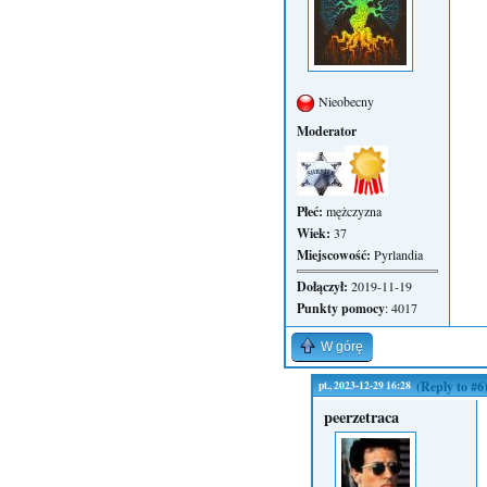
Nieobecny
Moderator
Płeć:
mężczyzna
Wiek:
37
Miejscowość:
Pyrlandia
Dołączył:
2019-11-19
Punkty pomocy
: 4017
W górę
pt., 2023-12-29 16:28
(Reply to #6
peerzetraca