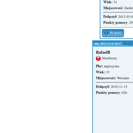
Wiek:
31
Miejscowość:
Zachó
Dołączył:
2012-03-
Punkty pomocy
: 2
W górę
ndz., 2023-12-31 18:17
(Reply
RafaelB
Nieobecny
Płeć:
mężczyzna
Wiek:
33
Miejscowość:
Wrocław
Dołączył:
2019-11-15
Punkty pomocy
: 626