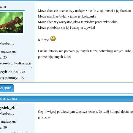
zan
Moze chce cie ocenic, czy nadajesz sie do znajomosci z jej facetem
Moze mysli ze byles z jakas jej kolezanka
Moze chce wykorzystac jakos te wiedze przeciwko tobie
Moze podobasz sie jej i zaczyna wywiad
Kto wie
Nieobecny
Ludzie, którzy nie potrzebują innych ludzi, potrzebują innych ludzi
:
mężczyzna
potrzebują innych ludzi.
k:
25
scowość:
Podkarpacie
czył:
2022-01-30
kty pomocy
: 199
W górę
026-06-12 19:08
ysiek_zbl
Czym więcej powiesz tym większa szansa, że twój kumpel dostanie z
Nieobecny
jej staczy.
:
mężczyzna
k:
89