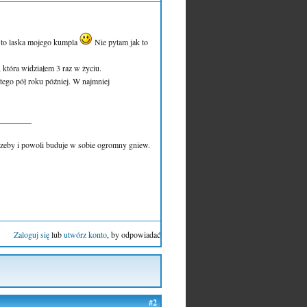
. to laska mojego kumpla
Nie pytam jak to
, która widziałem 3 raz w życiu.
 tego pół roku później. W najmniej
________
trzeby i powoli buduje w sobie ogromny gniew.
Zaloguj się
lub
utwórz konto
, by odpowiadać
#2