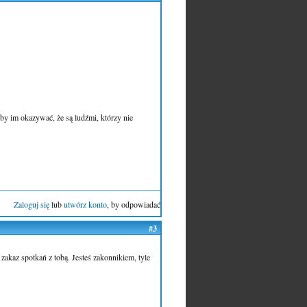
, by im okazywać, że są ludźmi, którzy nie
Zaloguj się
lub
utwórz konto
, by odpowiadać
#3
akaz spotkań z tobą. Jesteś zakonnikiem, tyle