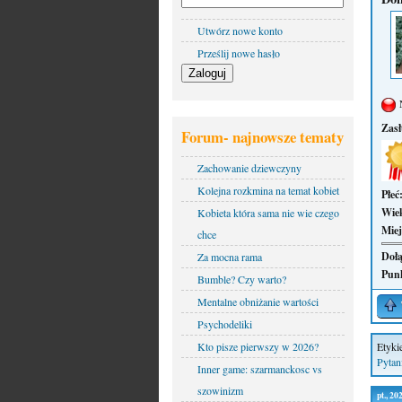
Utwórz nowe konto
Prześlij nowe hasło
Zas
Forum- najnowsze tematy
Zachowanie dziewczyny
Kolejna rozkmina na temat kobiet
Płeć
Wie
Kobieta która sama nie wie czego
Miej
chce
Dołą
Za mocna rama
Pun
Bumble? Czy warto?
Mentalne obniżanie wartości
Psychodeliki
Kto pisze pierwszy w 2026?
Etyki
Pytan
Inner game: szarmanckosc vs
szowinizm
pt., 2