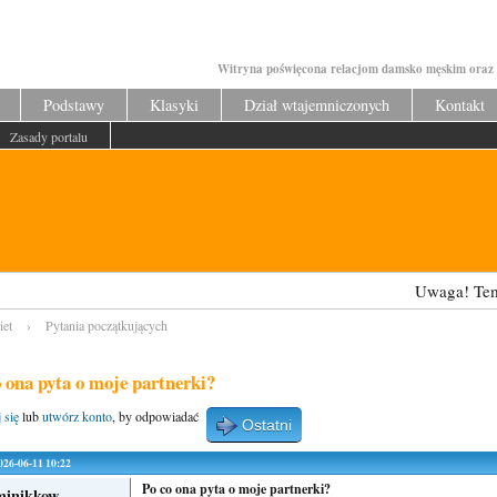
Witryna poświęcona relacjom damsko męskim oraz 
Podstawy
Klasyki
Dział wtajemniczonych
Kontakt
Zasady portalu
Uwaga! Tematy
iet
›
Pytania początkujących
o ona pyta o moje partnerki?
 się
lub
utwórz konto
, by odpowiadać
Ostatni
2026-06-11 10:22
Po co ona pyta o moje partnerki?
inikkow