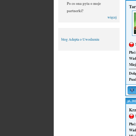
Po co ona pyta o moje
Tar
partnerki?
więcej
blog Adepta o Uwodzeniu
Płeć
Wie
Miej
Dołą
Pun
pt., 2
Krz
Płeć
Wie