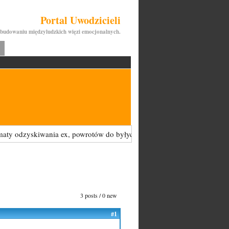
Portal Uwodzicieli
budowaniu międzyludzkich więzi emocjonalnych.
 odzyskiwania ex, powrotów do byłych kobiet - są tu zabronione i bę
3 posts / 0 new
#1