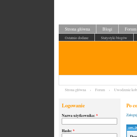
Strona główna
Blogi
Forum
Ostatnio dodane
Statystyki blogów
Strona główna
›
Forum
›
Uwodzenie kob
Logowanie
Po c
Zaloguj
Nazwa użytkownika:
*
czw., 
Hasło:
*
Dom