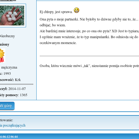
Ej chłopy, jest sprawa.
Ona pyta o moje partnerki. Nie byłoby to dziwne gdyby nie to, że..
odbijać, bo wiem.
Ale bardziej mnie interesuje, po co ona oto pyta? XD Jest to typiara
Nieobecny
I ogólnie mam wrażenie, że to typ manipulantki. Bo odniosła się do
oczekiwanym momencie.
łużony
_____________________________________________________
Osoba, która wiecznie mówi „tak”, nieustannie pomija osobiste po
:
mężczyzna
k:
1993
scowość:
Krk
czył:
2014-11-07
kty pomocy
: 1365
W górę
etowanie:
ia początkujących
026-06-12 06:44