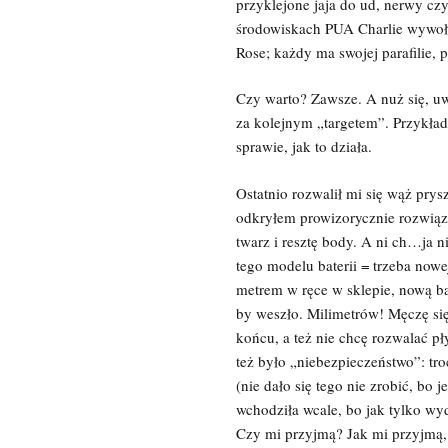
przyklejone jaja do ud, nerwy czy
środowiskach PUA Charlie wywoł
Rose; każdy ma swojej parafilie,
Czy warto? Zawsze. A nuż się, uwa
za kolejnym „targetem”. Przykład
sprawie, jak to działa.
Ostatnio rozwalił mi się wąż prysz
odkryłem prowizorycznie rozwiąz
twarz i resztę body. A ni ch…ja n
tego modelu baterii = trzeba nowe
metrem w ręce w sklepie, nową ba
by weszło. Milimetrów! Męczę się
końcu, a też nie chcę rozwalać pł
też było „niebezpieczeństwo”: tr
(nie dało się tego nie zrobić, bo 
wchodziła wcale, bo jak tylko wyd
Czy mi przyjmą? Jak mi przyjmą,