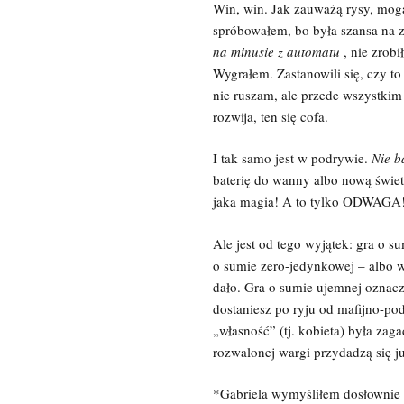
Win, win. Jak zauważą rysy, mog
spróbowałem, bo była szansa na 
na minusie z automatu
, nie zrob
Wygrałem. Zastanowili się, czy to
nie ruszam, ale przede wszystkim 
rozwija, ten się cofa.
I tak samo jest w podrywie.
Nie ba
baterię do wanny albo nową świet
jaka magia! A to tylko ODWAGA
Ale jest od tego wyjątek: gra o s
o sumie zero-jedynkowej – albo w
dało. Gra o sumie ujemnej oznacza
dostaniesz po ryju od mafijno-p
„własność” (tj. kobieta) była zag
rozwalonej wargi przydadzą się j
*Gabriela wymyśliłem dosłownie p