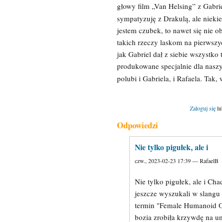
głowy film „Van Helsing” z Gabr
sympatyzuję z Drakulą, ale niek
jestem czubek, to nawet się nie 
takich rzeczy laskom na pierwszyc
jak Gabriel dał z siebie wszystko 
produkowane specjalnie dla naszy
polubi i Gabriela, i Rafaela. Tak,
Zaloguj się
l
Odpowiedzi
Nie tylko pigułek, ale i
czw., 2023-02-23 17:39 — RafaelB
Nie tylko pigułek, ale i Cha
jeszcze wyszukali w slang
termin "Female Humanoid O
bozia zrobiła krzywdę na u