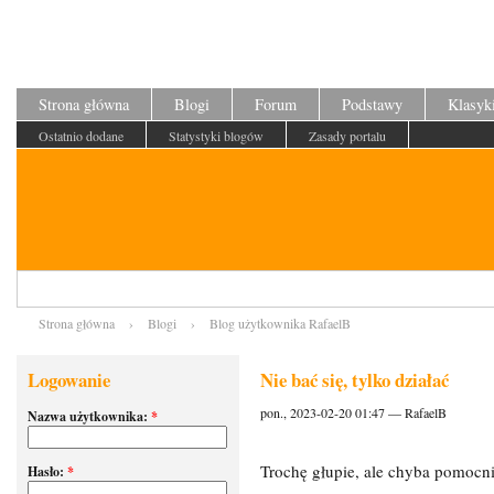
Strona główna
Blogi
Forum
Podstawy
Klasyk
Ostatnio dodane
Statystyki blogów
Zasady portalu
Strona główna
›
Blogi
›
Blog użytkownika RafaelB
Logowanie
Nie bać się, tylko działać
pon., 2023-02-20 01:47 — RafaelB
Nazwa użytkownika:
*
Trochę głupie, ale chyba pomoc
Hasło:
*