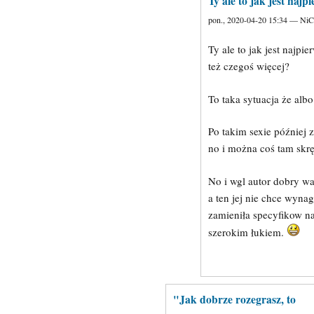
Ty ale to jak jest najp
pon., 2020-04-20 15:34 — Ni
Ty ale to jak jest najpi
też czegoś więcej?
To taka sytuacja że alb
Po takim sexie później 
no i można coś tam skrę
No i wgl autor dobry wa
a ten jej nie chce wyna
zamieniła specyfikow na
szerokim łukiem.
"Jak dobrze rozegrasz, to