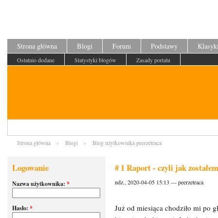
Strona główna
Blogi
Forum
Podstawy
Klasyk
Ostatnio dodane
Statystyki blogów
Zasady portalu
Strona główna
›
Blogi
›
Blog użytkownika peerzetraca
Logowanie
# 1 Raport - czyli jak zosta
ndz., 2020-04-05 15:13 — peerzetraca
Nazwa użytkownika:
*
Już od miesiąca chodziło mi po g
Hasło:
*