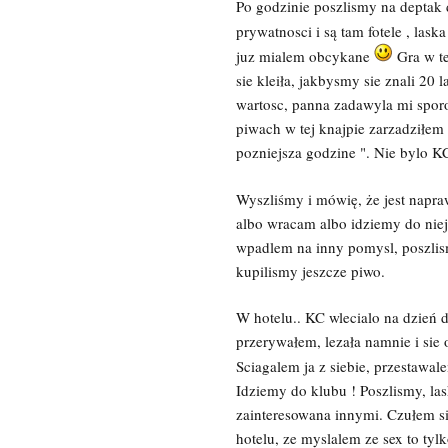
Po godzinie poszlismy na deptak 
prywatnosci i są tam fotele , lask
juz mialem obcykane
Gra w te
sie kleiła, jakbysmy sie znali 20 
wartosc, panna zadawyla mi spor
piwach w tej knajpie zarzadziłem
pozniejsza godzine ". Nie bylo KC
Wyszliśmy i mówię, że jest napra
albo wracam albo idziemy do niej.
wpadlem na inny pomysl, poszlis
kupilismy jeszcze piwo.
W hotelu.. KC wlecialo na dzień d
przerywałem, lezała namnie i sie o
Sciagalem ja z siebie, przestawa
Idziemy do klubu ! Poszlismy, las
zainteresowana innymi. Czułem s
hotelu, ze myslalem ze sex to tyl