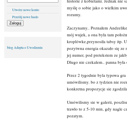
historie z kobietami. Jednak nie 
myślę o sobie jako o wielkim uwo
Utwórz nowe konto
rozumy.
Prześlij nowe hasło
Zaczynamy.. Poznałem Andzelike w
mój wujek, a ona była tam położn
kroplówke,przynosiła tabsy itp. 
blog Adepta o Uwodzeniu
pozytwna energia okazało się ze 
jej numer, pod pretekstem ze jak
Dlugo nie czekalem.. panna była 
Przez 2 tygodnie byla typowa gra n
umówilismy. bo z tydzien nie roz
konkretna propozycje sie zgodzila
Umówilismy sie w galerii, poszlis
trawlo to z 5-10 min, gdy nagle ca
pozatym.