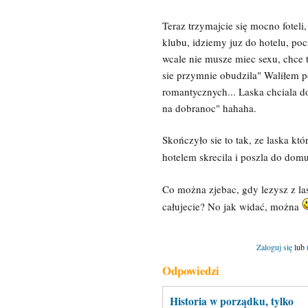
Teraz trzymajcie się mocno foteli
klubu, idziemy juz do hotelu, po
wcale nie musze miec sexu, chce ty
sie przymnie obudzila" Waliłem p
romantycznych... Laska chciala do
na dobranoc" hahaha.
Skończyło sie to tak, ze laska kt
hotelem skrecila i poszla do domu
Co można zjebac, gdy lezysz z lask
całujecie? No jak widać, można
Zaloguj się
lub
Odpowiedzi
Historia w porządku, tylko