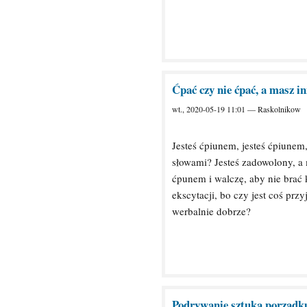
Ćpać czy nie ćpać, a masz i
wt., 2020-05-19 11:01 — Raskolnikow
Jesteś ćpiunem, jesteś ćpiunem,
słowami? Jesteś zadowolony, a
ćpunem i walczę, aby nie brać 
ekscytacji, bo czy jest coś prz
werbalnie dobrze?
Podrywanie sztuką porządk