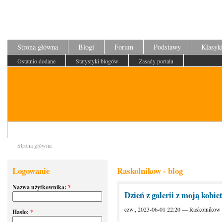
Strona główna
Blogi
Forum
Podstawy
Klasyk
Ostatnio dodane
Statystyki blogów
Zasady portalu
Strona główna
Logowanie
Raskolnikow - blog
Nazwa użytkownika:
*
Dzień z galerii z moją kobi
czw., 2023-06-01 22:20 — Raskolnikow
Hasło:
*