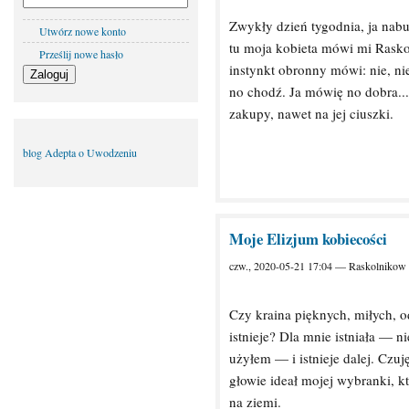
Zwykły dzień tygodnia, ja nab
Utwórz nowe konto
tu moja kobieta mówi mi Rasko
Prześlij nowe hasło
instynkt obronny mówi: nie, ni
no chodź. Ja mówię no dobra... 
zakupy, nawet na jej ciuszki.
blog Adepta o Uwodzeniu
Moje Elizjum kobiecości
czw., 2020-05-21 17:04 — Raskolnikow
Czy kraina pięknych, miłych, 
istnieje? Dla mnie istniała — n
użyłem — i istnieje dalej. Czu
głowie ideał mojej wybranki, kt
na ziemi.