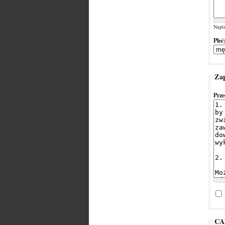
Napis
Płeć
Zap
Prze
CA