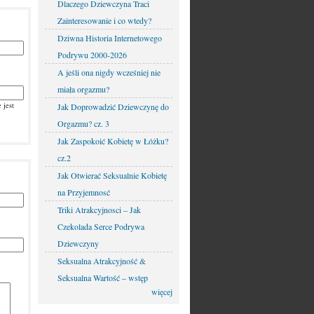
Dlaczego Dziewczyna Traci
Zainteresowanie i co wtedy?
Dziwna Historia Internetowego
Podrywu 2000-2026
A jeśli ona nigdy wcześniej nie
miała orgazmu?
 jest
Jak Doprowadzić Dziewczynę do
Orgazmu? cz. 3
Jak Zaspokoić Kobietę w Łóżku?
cz.2
Jak Otwierać Seksualnie Kobietę
na Przyjemnosć
Triki Atrakcyjnosci – Jak
Czekolada Serce Podrywa
Dziewczyny
Seksualna Atrakcyjność &
Seksualna Wartość – wstęp
więcej