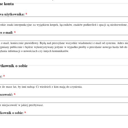
e konta
wa użytkownika:
*
tkie znaki interpunkcyjne za wyjątkiem kropek, łączników, znaków podkreśleń i spacji są niedozwolone.
s e-mail:
*
 e-mail, koniecznie prawidłowy. Będą nań przesyłane wszystkie wiadomości e-mail od systemu. Adres nie
ępniany publicznie i będzie wykorzystywany jedynie w wypadku prośby o przesłanie nowego hasła lub do
yłania informacji o nowościach czy innych komunikatów.
tkownik o sobie
k:
*
 ile masz lat, by inni radząc Ci wiedzieli z kim mają do czynienia.
jscowość:
*
z miejscowość w jakiej przebywasz.
kownik o sobie:
*