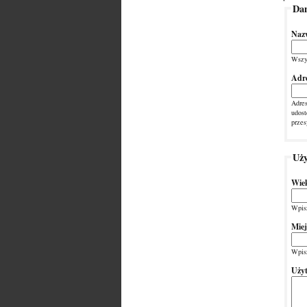
Dan
Naz
Wszys
Adre
Adres
udost
przes
Uży
Wie
Wpisz
Mie
Wpis
Użyt