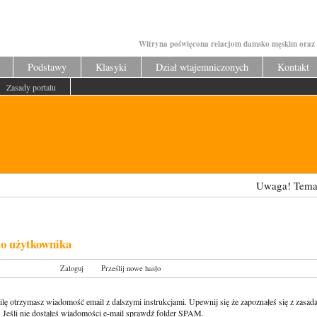
Witryna poświęcona relacjom damsko męskim oraz 
Podstawy
Klasyki
Dział wtajemniczonych
Kontakt
Zasady portalu
Uwaga! Tematy odzysk
o użytkownika
rz nowe konto
Zaloguj
Prześlij nowe hasło
lę otrzymasz wiadomość email z dalszymi instrukcjami. Upewnij się że zapoznałeś się z zasad
. Jeśli nie dostałeś wiadomości e-mail sprawdź folder SPAM.