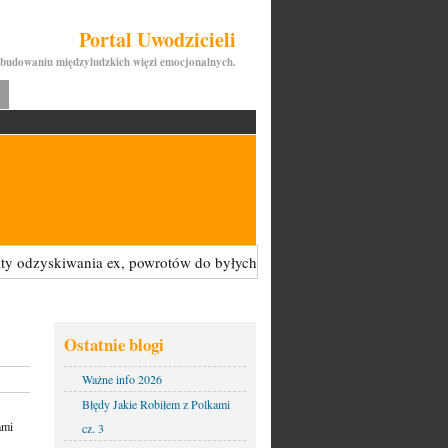
Portal Uwodzicieli
budowaniu międzyludzkich więzi emocjonalnych.
iwania ex, powrotów do byłych kobiet - są tu zabronione i będą USUW
Ostatnie blogi
Ważne info 2026
Błędy Jakie Robiłem z Polkami
ami
cz. 3