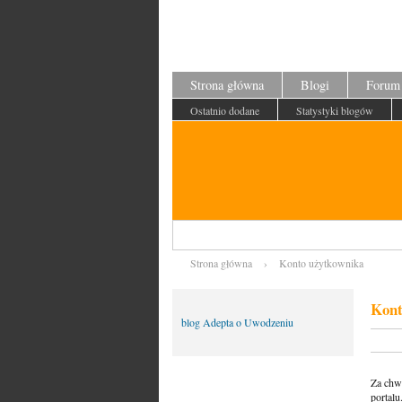
Strona główna
Blogi
Forum
Ostatnio dodane
Statystyki blogów
Strona główna
›
Konto użytkownika
Kont
blog Adepta o Uwodzeniu
Utwó
Za chwi
portalu